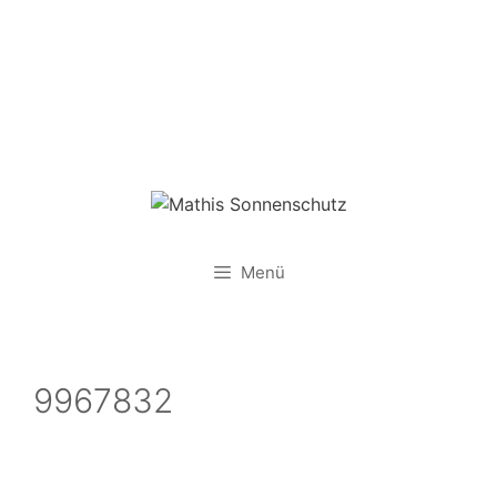
Zum
Inhalt
springen
Menü
9967832