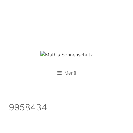
Zum
Inhalt
springen
Menü
9958434