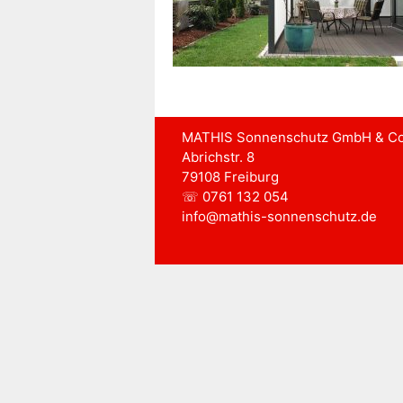
MATHIS Sonnenschutz GmbH & Co
Abrichstr. 8
79108 Freiburg
☏ 0761 132 054
info@mathis-sonnenschutz.de