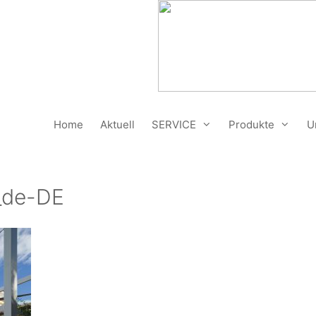
Home
Aktuell
SERVICE
Produkte
U
_de-DE