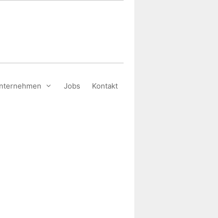
nternehmen
Jobs
Kontakt