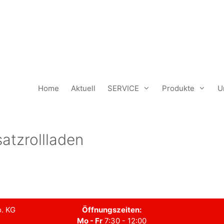
Home
Aktuell
SERVICE
Produkte
U
tzrollladen
. KG
Öffnungszeiten:
Mo - Fr
7:30 - 12:00