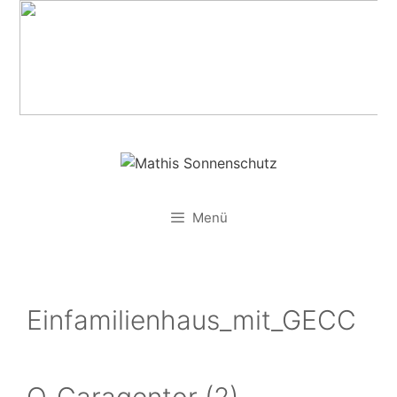
Zum
Inhalt
springen
Menü
Einfamilienhaus_mit_GECC
O_Garagentor (2)