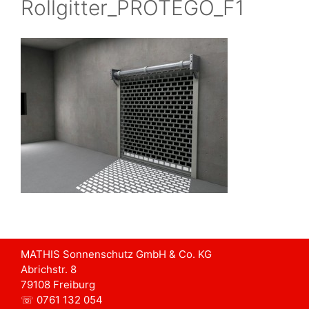
Rollgitter_PROTEGO_F1
MATHIS Sonnenschutz GmbH & Co. KG
Abrichstr. 8
79108 Freiburg
☏ 0761 132 054