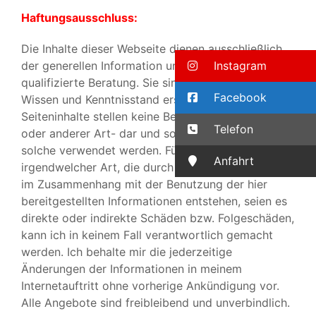
Haftungsausschluss:
Die Inhalte dieser Webseite dienen ausschließlich
der generellen Information und ersetzen keine
Instagram
qualifizierte Beratung. Sie sind nach bestem
Facebook
Wissen und Kenntnisstand erstellt worden. Die
Seiteninhalte stellen keine Beratung –juristischer
Telefon
oder anderer Art- dar und sollen auch nicht als
solche verwendet werden. Für etwaige Schäden
Anfahrt
irgendwelcher Art, die durch die Benutzung oder
im Zusammenhang mit der Benutzung der hier
bereitgestellten Informationen entstehen, seien es
direkte oder indirekte Schäden bzw. Folgeschäden,
kann ich in keinem Fall verantwortlich gemacht
werden. Ich behalte mir die jederzeitige
Änderungen der Informationen in meinem
Internetauftritt ohne vorherige Ankündigung vor.
Alle Angebote sind freibleibend und unverbindlich.