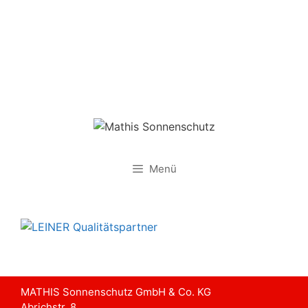
Zum
Inhalt
springen
Menü
MATHIS Sonnenschutz GmbH & Co. KG
Abrichstr. 8